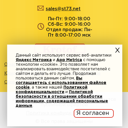
sales@st73.net
Пн-Пт: 9:00-18:00
Сб-Вс: 9:00-16:00
Отдел продаж: Пн-
Пт 8:00-17:00 мск
Данный сайт использует сервис веб-аналитики
Яндекс Метрика
и
App Metrica
с помощью
О нас
технологии «cookie». Это позволяет нам
Акции
анализировать взаимодействие посетителей с
Юридическим лицам
Адреса магазинов
сайтом и делать его лучше. Продолжая
пользоваться данным сайтом,
Вы
Сервисный центр
Личный кабинет
соглашаетесь с использованием файлов
cookie
, а также нашей
Политикой
конфиденциальности
и
Политикой
безопасности в отношении обработки
Информация на сайте krotof.ru не является
информации, содержащей персональные
публичной офертой
данные
.
Я согласен
Политика конфиденциальности
© Все права защищены