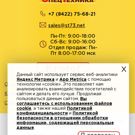
+7 (8422) 75-68-21
sales@st73.net
Пн-Пт: 9:00-18:00
Сб-Вс: 9:00-16:00
Отдел продаж: Пн-
Пт 8:00-17:00 мск
Данный сайт использует сервис веб-аналитики
Яндекс Метрика
и
App Metrica
с помощью
О нас
технологии «cookie». Это позволяет нам
Акции
анализировать взаимодействие посетителей с
Юридическим лицам
Адреса магазинов
сайтом и делать его лучше. Продолжая
пользоваться данным сайтом,
Вы
Сервисный центр
Личный кабинет
соглашаетесь с использованием файлов
cookie
, а также нашей
Политикой
конфиденциальности
и
Политикой
безопасности в отношении обработки
Информация на сайте krotof.ru не является
информации, содержащей персональные
публичной офертой
данные
.