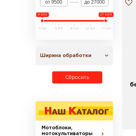
9 500
27 000
9 500
13 875
18 250
22 625
27 000
Ширина обработки
Сбросить
б
Мотоблоки,
мотокультиваторы