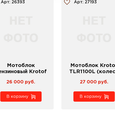
Арт: 26393
Арт: 27193
Мотоблок
Мотоблок Kroto
ензиновый Krotof
TLR1100L (коле
TLR1160 (колеса
4x10)
26 000 руб.
27 000 руб.
4x10)
В корзину
В корзину