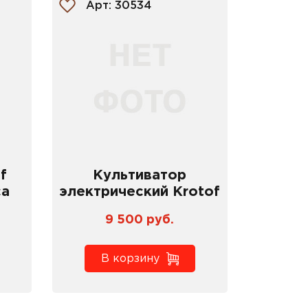
Арт: 30534
f
Культиватор
са
электрический Krotof
K1500ET
9 500 руб.
В корзину