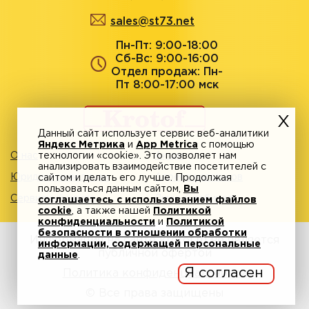
sales@st73.net
Пн-Пт: 9:00-18:00
Сб-Вс: 9:00-16:00
Отдел продаж: Пн-
Пт 8:00-17:00 мск
Данный сайт использует сервис веб-аналитики
Яндекс Метрика
и
App Metrica
с помощью
О нас
технологии «cookie». Это позволяет нам
Акции
анализировать взаимодействие посетителей с
Юридическим лицам
Адреса магазинов
сайтом и делать его лучше. Продолжая
пользоваться данным сайтом,
Вы
Сервисный центр
Личный кабинет
соглашаетесь с использованием файлов
cookie
, а также нашей
Политикой
конфиденциальности
и
Политикой
безопасности в отношении обработки
Информация на сайте krotof.ru не является
информации, содержащей персональные
публичной офертой
данные
.
Я согласен
Политика конфиденциальности
© Все права защищены