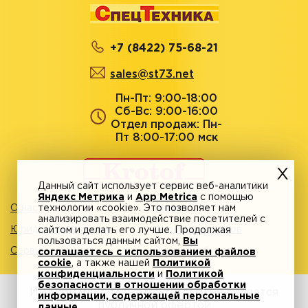
+7 (8422) 75-68-21
sales@st73.net
Пн-Пт: 9:00-18:00
Сб-Вс: 9:00-16:00
Отдел продаж: Пн-
Пт 8:00-17:00 мск
Данный сайт использует сервис веб-аналитики
Яндекс Метрика
и
App Metrica
с помощью
О нас
технологии «cookie». Это позволяет нам
Акции
анализировать взаимодействие посетителей с
Юридическим лицам
Адреса магазинов
сайтом и делать его лучше. Продолжая
пользоваться данным сайтом,
Вы
Сервисный центр
Личный кабинет
соглашаетесь с использованием файлов
cookie
, а также нашей
Политикой
конфиденциальности
и
Политикой
безопасности в отношении обработки
Информация на сайте krotof.ru не является
информации, содержащей персональные
публичной офертой
данные
.